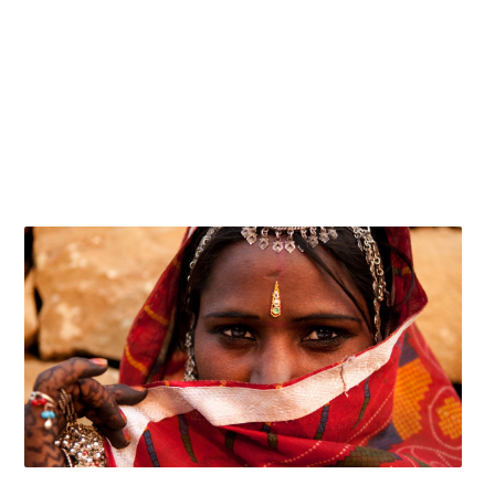
Home
>
Causes
>
Our Work with refugees