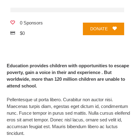
0.00%
$160,000
0 Sponsors
DONATE
$0
Education provides children with opportunities to escape
poverty, gain a voice in their and experience . But
worldwide, more than 120 million children are unable to
attend school.
Pellentesque ut porta libero. Curabitur non auctor nisi.
Maecenas turpis diam, egestas eget dictum id, condimentum
nunc. Fusce tempor in purus sed mattis. Nulla cursus eleifend
eros sit amet tempor. Donec nisl lacus, ornare sed velit id,
accumsan feugiat est. Mauris bibendum libero ac luctus
tincidunt.