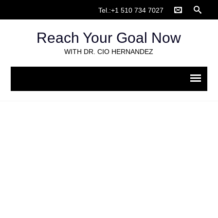
Tel.:+1 510 734 7027
Reach Your Goal Now
WITH DR. CIO HERNANDEZ
How-to: Video appointments on
doxy.me
Home
>
Services
>
How-to: Video appointments on doxy.me