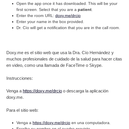
Open the app once it has downloaded. This will be your
first screen. Select that you are a
patient
.
Enter the room URL:
doxy.me/drcio
Enter your name in the box provided.
Dr. Cío will get a notification that you are in the call room.
Doxy.me es el sitio web que usa la Dra. Cío Hernández y
muchos profesionales de cuidado de la salud para hacer citas
en video, como una llamada de FaceTime o Skype.
Instrucciones:
Venga a
https://doxy.me/drcio
o descarga la aplicación
doxy.me.
Para el sitio web:
Venga a
https://doxy.me/drcio
en una computadora.
Escriba su nombre en el cuadro provisto.